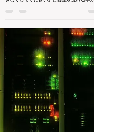
★ホームページで「右ク
リック禁止」にする方法
♪
★ホームページで「右クリック禁止」にする
方法♪WEB制作をしていると 「右クリックで
きなくしてください」と要望を受ける事があ
ります。サイトの画像や文章（テキスト）の
著作権を守る為に有効ですね。通常HTMLコ
ードやワードプレスでしたら、bodyタグに
<body oncontex