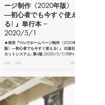
2020年6月18日
読了時間: 3分
★発売『Wixでホームペ
ージ制作〈2020年版〉
―初心者でも今すぐ使え
る! 』単行本 –
2020/5/1
★発売『Wixでホームページ制作〈2020年
版〉―初心者でも今すぐ使える! 』 出版社:
カットシステム; 第4版 (2020/5/1) ISBN-
10: 487783480X 今年も共著させていただ
きました。WIXはどんどん進化しておりま
す。