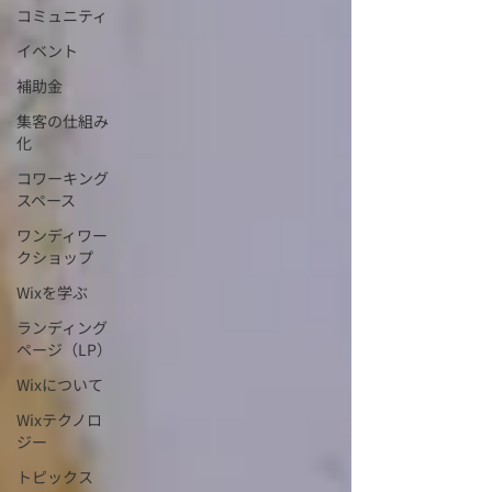
コミュニティ
イベント
補助金
集客の仕組み
化
コワーキング
スペース
ワンディワー
クショップ
Wixを学ぶ
ランディング
ページ（LP）
Wixについて
Wixテクノロ
ジー
トピックス