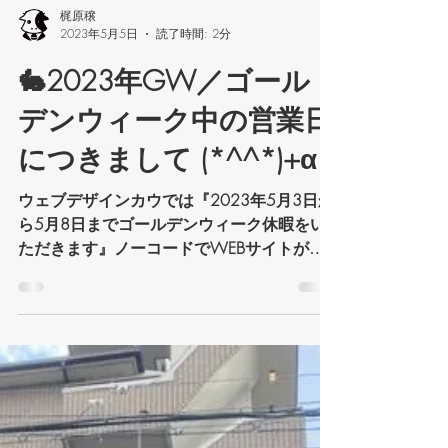
梶原穣
2023年5月5日
読了時間: 2分
🐇2023年GW／ゴール
デンウィーク中の営業日
につきまして (*^^*)+α
ウェブデザインカウでは『2023年5月3日か
ら5月8日までゴールデンウィーク休暇をい
ただきます』ノーコードでWEBサイトが作
成・更新ができる事で有名な【WIX（ウィッ
クス）】ではＪＳ（Javascript）言語が使えま