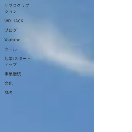
サブスクリプ
ション
WIX HACK
ブログ
Youtube
ツール
起業/スタート
アップ
事業継続
文化
SNS