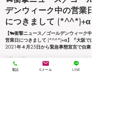
梶原穣
2021年4月25日
読了時間: 4分
🐄衝撃ニュース／ゴール
デンウィーク中の営業日
につきまして (*^^*)+α
【🐄衝撃ニュース／ゴールデンウィーク中の
電話
Eメール
LINE
営業日につきまして (*^^*)+α】『大阪では
2021年４月25日から緊急事態宣言で自粛に
なりますね（汗）ビジネスや副業で次の一手
は打ってますか？！』「2020年から仕込み
をしていた助成金システムを近日中にウェブ
デザインカウのWEBサイ