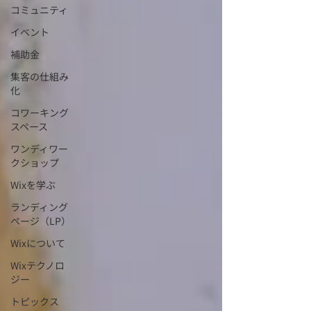
コミュニティ
イベント
補助金
集客の仕組み
化
コワーキング
スペース
ワンディワー
クショップ
Wixを学ぶ
ランディング
ページ（LP）
Wixについて
Wixテクノロ
ジー
トピックス