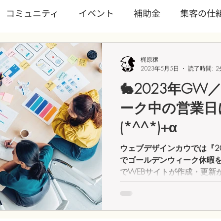
コミュニティ
イベント
補助金
集客の仕
ワンディワークショップ
Wixを学ぶ
ランディン
梶原穣
2023年5月5日
読了時間: 2
🐇2023年G
ノロジー
トピックス
サブスクリプション
WI
ーク中の営業日
(*^^*)+α
業/スタートアップ
事業継続
文化
SNS
ウェブデザインカウでは『20
でゴールデンウィーク休暇
でWEBサイトが作成・更新
【WIX（ウィックス）】ではＪＳ
ます。データベース運用や
能。お客様にあ