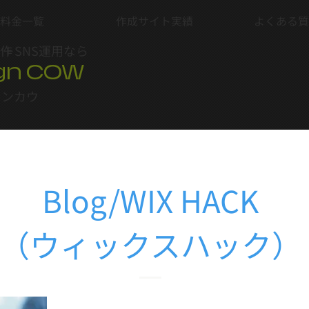
料金一覧
作成サイト実績
よくある質
制作
＋SNS運用なら
gn COW
インカウ
Blog/WIX HACK
（ウィックスハック）