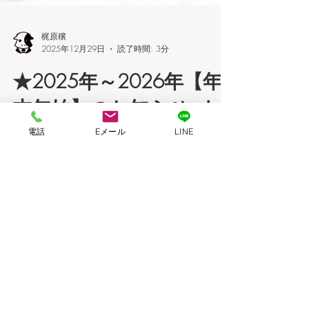
梶原穣
2025年12月29日
読了時間: 3分
★2025年～2026年【年
電話
Eメール
LINE
末年始】のお知らせ♪ウ
ェブデザインカウ（大
阪）
★2025年～2026年【年末年始】のお知らせ
♪ウェブデザインカウ（大阪）平素は『ウェ
ブデザイン・カウ』のWEBサイト制作及び
WEBコンサルティングのご利用ありがとう
御座います。2025年12月29日～2025年1