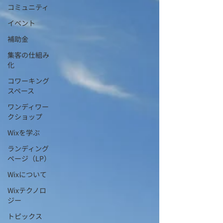
コミュニティ
イベント
補助金
集客の仕組み
化
コワーキング
スペース
ワンディワー
クショップ
Wixを学ぶ
ランディング
ページ（LP）
Wixについて
Wixテクノロ
ジー
トピックス