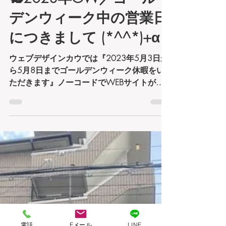
梶原穣
2023年5月5日
読了時間: 2分
🐇2023年GW／ゴール
デンウィーク中の営業日
につきまして (*^^*)+α
ウェブデザインカウでは『2023年5月3日か
ら5月8日までゴールデンウィーク休暇をい
ただきます』ノーコードでWEBサイトが作
成・更新ができる事で有名な【WIX（ウィッ
クス）】ではＪＳ（Javascript）言語が使えま
す。データベース運用やサイトデザインなど
色々な機能。お客様にあ
電話
Eメール
LINE