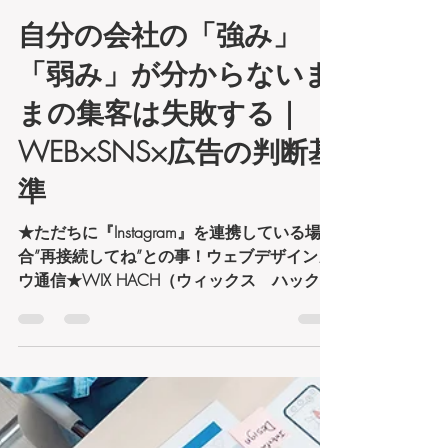
梶原穣
1 日前
読了時間: 5分
自分の会社の「強み」
「弱み」が分からないま
まの集客は失敗する｜
WEB×SNS×広告の判断基
準
★ただちに『Instagram』を連携している場
合”再接続してね”との事！ウェブデザインカ
ウ通信★WIX HACH（ウィックス ハック）
もうWIX社から連絡が来てる方も多いと思う
のですが・・・WIXで制作したWEBサイトで
Instagramを連携している場合”再接続して
ね”との事