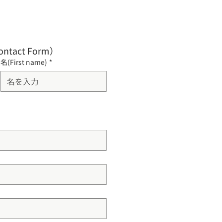
ontact Form）
名(First name)
*