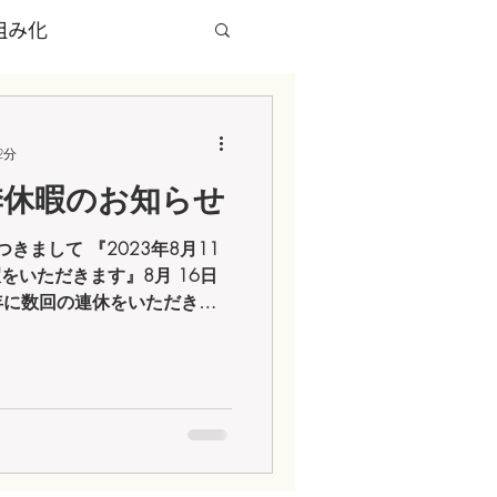
組み化
グページ（LP）
2分
夏季休暇のお知らせ
X HACK
ブログ
きまして 『2023年8月11
をいただきます』8月 16日
年に数回の連休をいただきま
てお客様へ最高のサービスを提供