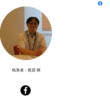
執筆者：​梶原 穣