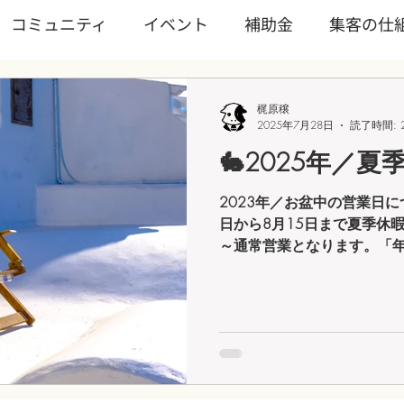
コミュニティ
イベント
補助金
集客の仕
ワンディワークショップ
Wixを学ぶ
ランディン
梶原穣
2025年7月28日
読了時間: 
🐇2025年／
ノロジー
トピックス
サブスクリプション
WI
2023年／お盆中の営業日につ
日から8月15日まで夏季休暇
業/スタートアップ
事業継続
文化
SNS
～通常営業となります。「
す(^o^) リフレッシュし
出来るように致します♪」