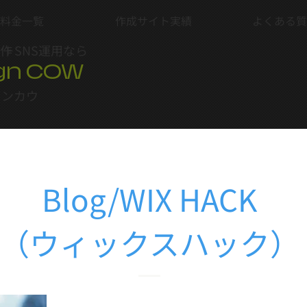
料金一覧
作成サイト実績
よくある質
制作
＋SNS運用なら
gn COW
インカウ
Blog/WIX HACK
（ウィックスハック）