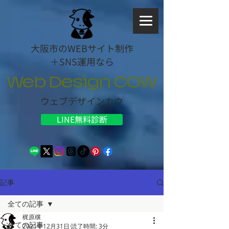
大阪市のWEBサイト制作
＋SNS運用なら
Web Design COW
ウェブデザインカウ
LINE無料診断
記事
全ての記事
梶原穣
全ての記事
2021年12月31日
読了時間: 3分