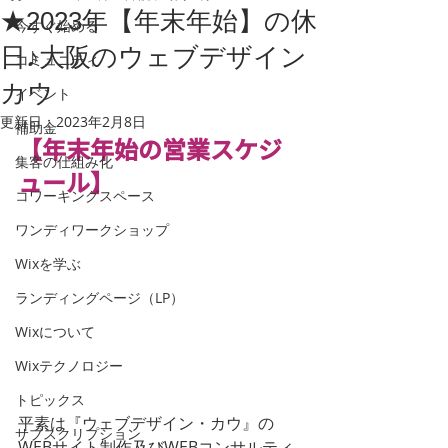
★2023年【年末年始】の休
今すぐ始める
日♪大阪のウェブデザイン
コミュニティ
カウ
イベント
更新日：
2023年2月8日
補助金
【年末年始の営業スケジ
集客の仕組み化
ュール】
コワーキングスペース
ワンディワークショップ
Wixを学ぶ
ランディングページ（LP）
Wixについて
Wixテクノロジー
トピックス
平素は『ウェブデザイン・カウ』の
サブスクリプション
WEBサイト制作及びWEBコンサルティ