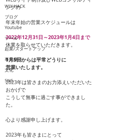
WIX HACK
ングの
ブログ
年末年始の営業スケジュールは
Youtube
2022年12月31日～2023年1月4日まで
ツール
休業を取らせていただきます。
起業/スタートアップ
事業継続
1月5日からは平常どうりに
営業いたします。
文化
SNS
2023年は皆さまのお力添えいただいた
おかげで
こうして無事に過ごす事ができまし
た。
心より感謝申し上げます。
2023年も皆さまにとって