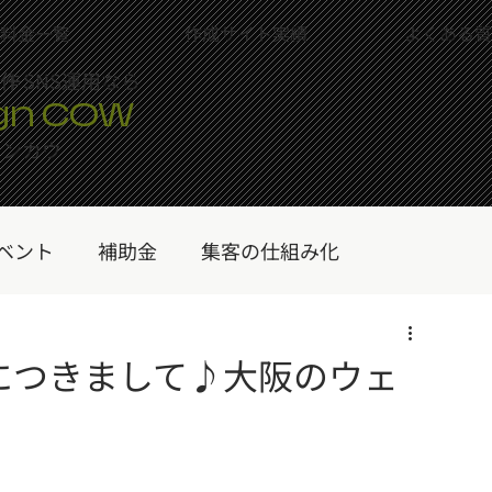
料金一覧
作成サイト実績
よくある質
制作
＋SNS運用なら
gn COW
インカウ
ベント
補助金
集客の仕組み化
プ
Wixを学ぶ
ランディングページ（LP）
転につきまして♪大阪のウェ
サブスクリプション
WIX HACK
ブログ
】