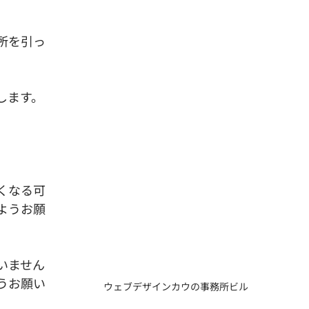
事業継続
文化
SNS
所を引っ
します。
くなる可
ようお願
いません
うお願い
ウェブデザインカウの事務所ビル