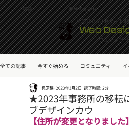
特徴
制作のながれ
大阪市のWEBサイト
Web Desi
ウェブデザ
全ての記事
今すぐ始める
コミュニティ
イ
コワーキングスペース
梶原穣
2023年3月2日
ワンディワークショッ
読了時間: 2分
★2023年事務所の移
ブデザインカウ
Wixについて
Wixテクノロジー
トピックス
【住所が変更となりました