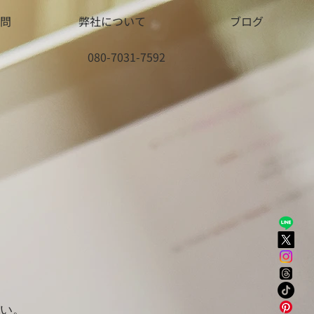
問
弊社について
ブログ
080-7031-7592
。
い。