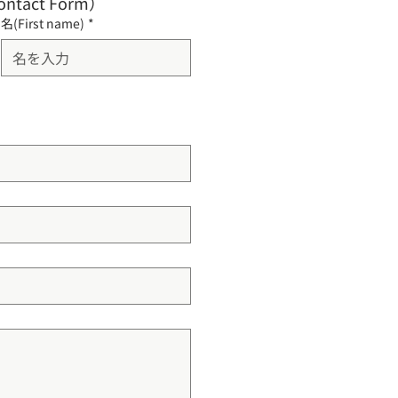
ontact Form）
名(First name)
*