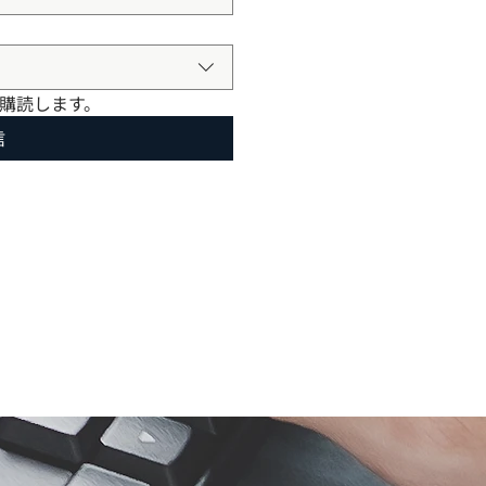
購読します。
信