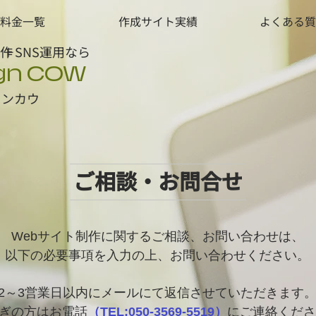
料金一覧
作成サイト実績
よくある質
制作
＋SNS運用なら
gn COW
インカウ
​ご相談・お問合せ
Webサイト制作に関するご相談、お問い合わせは、
以下の必要事項を入力の上、お問い合わせください。
2～3営業日以内にメールにて返信させていただきます
ぎの方はお電話
（TEL:050-3569-5519）
にご連絡くださ