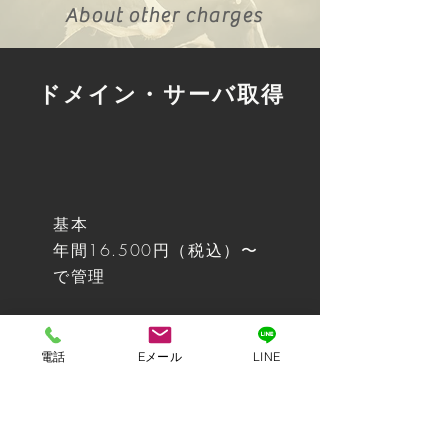
About other charges
ドメイン・サーバ取得
基本
年間16.500
円（税込）〜
で管理
電話
Eメール
LINE
独自メール