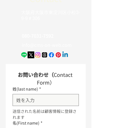
大阪府大阪市東淀川区小松3-
9-9＃306
080-7031-7592
info@cms-on-web.com
お問い合わせ（
Contact 
Form）
姓(last name)
*
送信された名前は顧客情報に登録さ
れます
名(First name)
*