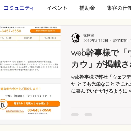
コミュニティ
イベント
補助金
集客の仕
ワンディワークショップ
Wixを学ぶ
ランディン
梶原穣
2019年5月12日
読了時間: 
web幹事様で
ノロジー
トピックス
サブスクリプション
WI
カウ」が掲載さ
web幹事様で弊社「ウェブ
業/スタートアップ
事業継続
文化
SNS
た とても光栄なことで こ
に喜んでいただけるように 
に努めたいと思います！ （掲載URL
kanji.com/companies/cms-...