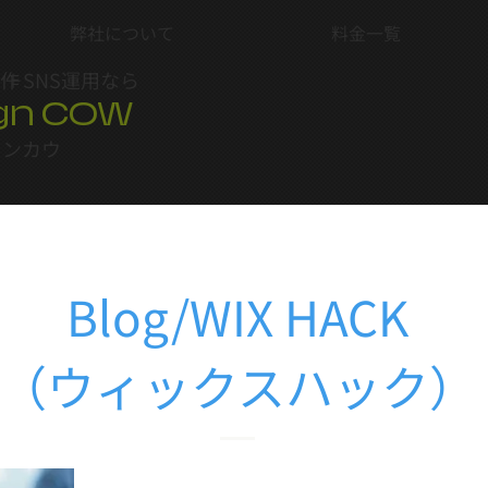
弊社について
料金一覧
制作
＋SNS運用なら
gn COW
インカウ
Blog/WIX HACK
（ウィックスハック）