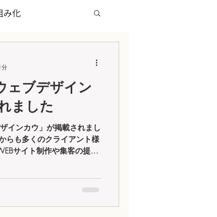
組み化
グページ（LP）
1分
「ウェブデザイン
X HACK
ブログ
れました
デザインカウ」が掲載されまし
れからも多くのクライアント様
WEBサイト制作や集客の提案
） https://web-