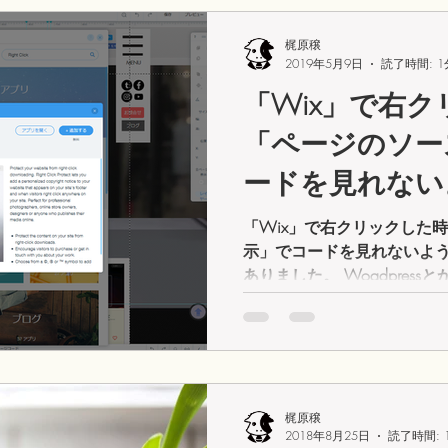
梶原穣
2019年5月9日
読了時間: 1
「Wix」で右
「ページのソー
ードを見れない
い
「Wix」で右クリックした
示」でコードを見れないよ
ありました。 Woadpres
されている検索語句が見れ
★回答...
梶原穣
2018年8月25日
読了時間: 