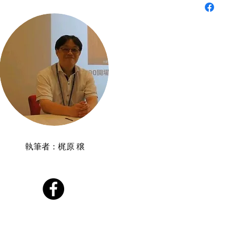
執筆者：​梶原 穣