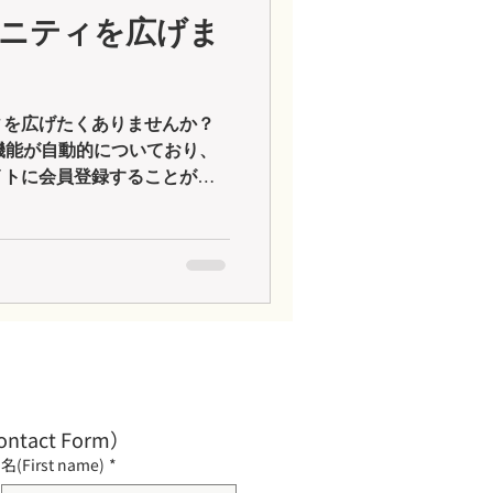
ニティを広げま
ィを広げたくありませんか？
員機能が自動的についており、
イトに会員登録することがで
ることは？ サイト会員はお互
でき、またコメントへの返信
ontact Form）
名(First name)
*