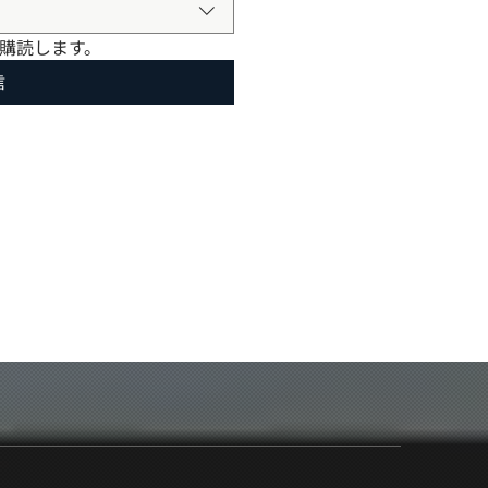
購読します。
信