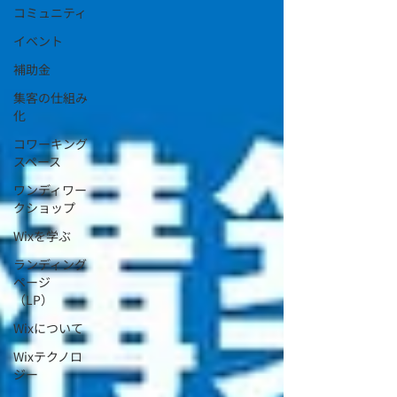
コミュニティ
イベント
補助金
集客の仕組み
化
コワーキング
スペース
ワンディワー
クショップ
Wixを学ぶ
ランディング
ページ
（LP）
Wixについて
Wixテクノロ
ジー