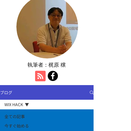
執筆者：​梶原 穣
ブログ
WIX HACK
全ての記事
今すぐ始める