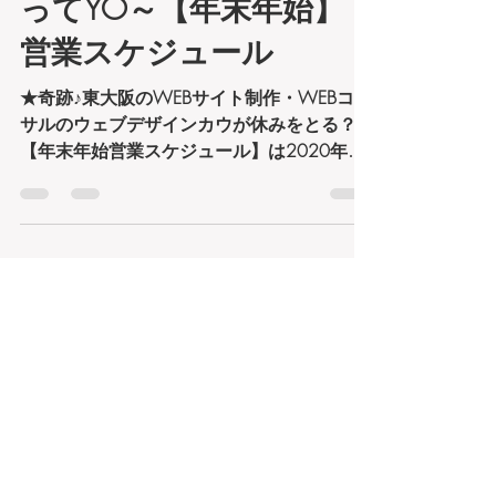
★奇跡♪東大阪のウェブ
デザインカウが正月休む
ってYO～【年末年始】
営業スケジュール
★奇跡♪東大阪のWEBサイト制作・WEBコン
サルのウェブデザインカウが休みをとる？
【年末年始営業スケジュール】は2020年12
月29日～2021年1月3日まで休業12月より
『中小企業庁』推進の 『中小企業デジタル
応援隊』に登録され『IT専門家』として活動
し『１時間１コイン500円