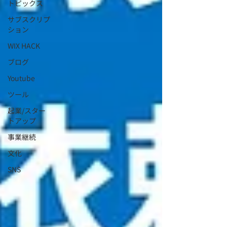
トピックス
サブスクリプ
ション
WIX HACK
ブログ
Youtube
ツール
起業/スター
トアップ
事業継続
文化
SNS