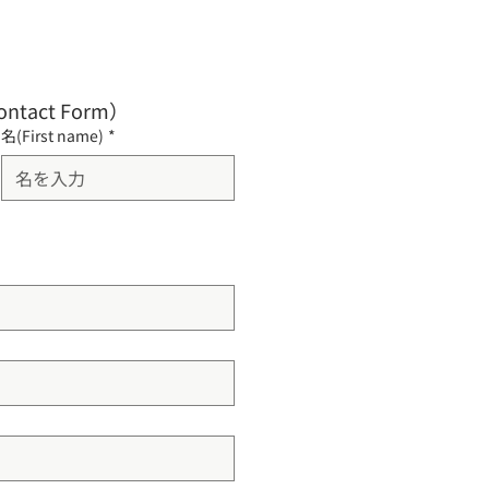
ontact Form）
名(First name)
*