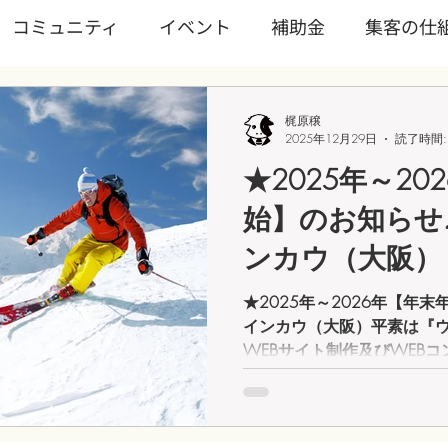
コミュニティ
イベント
補助金
集客の仕
ワンディワークショップ
Wixを学ぶ
ランディン
梶原穣
2025年12月29日
読了時間:
★2025年～20
ノロジー
トピックス
サブスクリプション
WI
始】のお知らせ
ンカウ（大阪）
業/スタートアップ
事業継続
文化
★2025年～2026年【年
インカウ（大阪）平素は『
WEBサイト制作及びWEB
がとう御座います。2025年1
で休業を取らせていただきま
りに営業いたします。