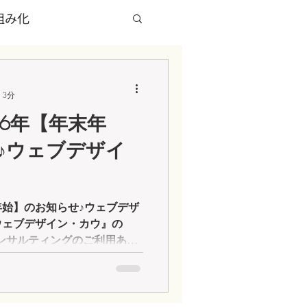
組み化
グページ（LP）
 3分
26年【年末年
X HACK
ブログ
♪ウェブデザイ
末年始】のお知らせ♪ウェブデザ
ウェブデザイン・カウ』の
コンサルティングのご利用あり
2月29日～2025年1月4日ま
す。1月5日からは平常どう