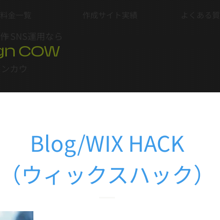
料金一覧
作成サイト実績
よくある質
制作
＋SNS運用なら
gn COW
インカウ
Blog/WIX HACK
（ウィックスハック）