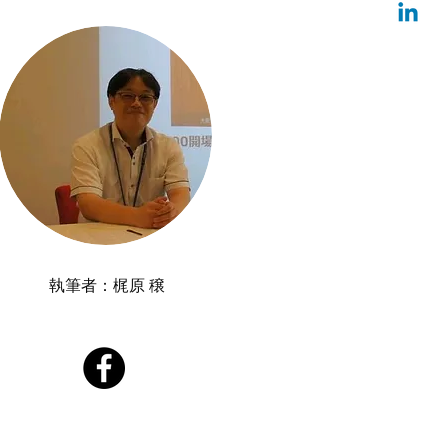
執筆者：​梶原 穣