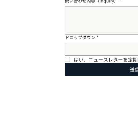
問い合わせ内容（inquiry）
*
ドロップダウン
*
はい、ニュースレターを定期
送