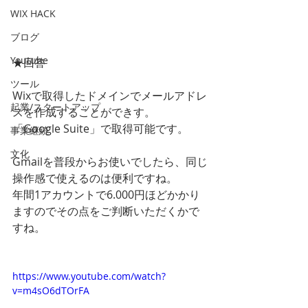
WIX HACK
ブログ
Youtube
★回答
ツール
Wixで取得したドメインでメールアドレ
起業/スタートアップ
スを作成することができす。
「Google Suite」で取得可能です。
事業継続
文化
Gmailを普段からお使いでしたら、同じ
操作感で使えるのは便利ですね。
年間1アカウントで6.000円ほどかかり
ますのでその点をご判断いただくかで
すね。
https://www.youtube.com/watch?
v=m4sO6dTOrFA