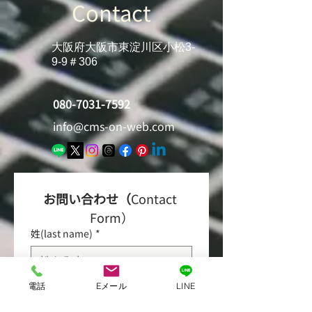
Contact
大阪府大阪市東淀川区小松3-
9-9＃306
080-7031-7592
info@cms-on-web.com
お問い合わせ（
Contact 
Form）
姓(last name)
*
電話
Eメール
LINE
送信された名前は顧客情報に登録さ
れます