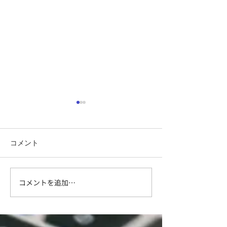
コメント
コメントを追加…
ただちに『Instagram』を
★発売『Wixで
連携している場合”再接続
ジ制作〈2020
してね”との事！
心者でも今すぐ使
単行本 – 2020/5/