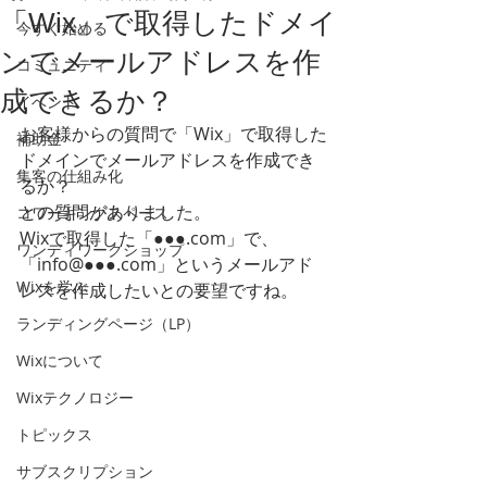
「Wix」で取得したドメイ
今すぐ始める
ンでメールアドレスを作
コミュニティ
成できるか？
イベント
お客様からの質問で「Wix」で取得した
補助金
ドメインでメールアドレスを作成でき
集客の仕組み化
るか？
との質問がありました。
コワーキングスペース
Wixで取得した「●●●.com」で、
ワンディワークショップ
「info@●●●.com」というメールアド
Wixを学ぶ
レスを作成したいとの要望ですね。
ランディングページ（LP）
Wixについて
Wixテクノロジー
トピックス
サブスクリプション