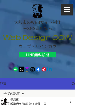
大阪市のWEBサイト制作
＋SNS運用なら
Web Design COW
ウェブデザインカウ
LINE無料診断
記事
全ての記事
梶原穣
全ての記事
2019年5月8日
読了時間: 1分