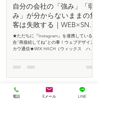
自分の会社の「強み」「弱
バズらなく
み」が分からないままの集
社長のためのW
客は失敗する｜WEB×SNS×
集客術
広告の判断基準
★ただちに『Instagram』を連携している場
★ただちに『Insta
合”再接続してね”との事！ウェブデザイン
合”再接続してね”
カウ通信★WIX HACH（ウィックス ハッ
カウ通信★WIX H
ク）もうWIX社から連絡が来てる方も多いと
ク）もうWIX社か
思うのですが・・・WIXで制作したWEBサ
思うのですが・・・W
イトでInstagramを連携している場合”再接
イトでInstagra
続してね”との事
続してね”との事
電話
Eメール
LINE
WORKS