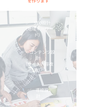
を作ります
✅ SEO設計
（地域キーワー
ド）
✅ コンテンツ設
計
（サイト内容改
善）
✅ 導線設
計