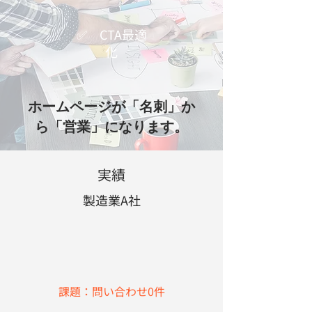
✅ CTA最適
化
ホームページが「名刺」か
ら「営業」になります。
実績
製造業A社
課題：問い合わせ0件