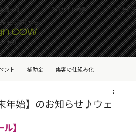
料金一覧
作成サイト実績
よくある質
制作
＋SNS運用なら
gn COW
インカウ
ベント
補助金
集客の仕組み化
プ
Wixを学ぶ
ランディングページ（LP）
【年末年始】のお知らせ♪ウェ
）
サブスクリプション
WIX HACK
ブログ
ール】