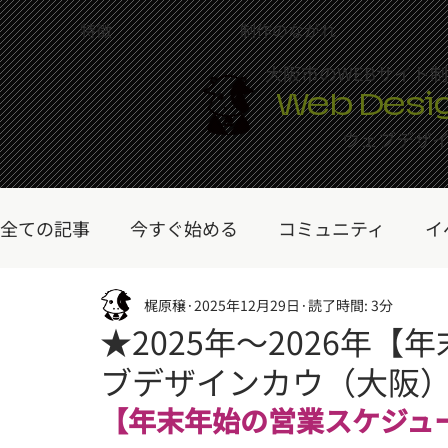
特徴
制作のながれ
大阪市のWEBサイト
Web Desi
ウェブデザ
全ての記事
今すぐ始める
コミュニティ
イ
コワーキングスペース
梶原穣
2025年12月29日
ワンディワークショッ
読了時間: 3分
★2025年～2026年
ブデザインカウ（大阪
Wixについて
Wixテクノロジー
トピックス
【年末年始の営業スケジュ