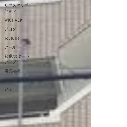
サブスクリプ
ション
WIX HACK
ブログ
Youtube
ツール
起業/スタート
アップ
事業継続
文化
SNS