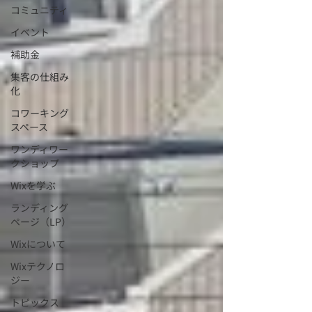
コミュニティ
イベント
補助金
集客の仕組み
化
コワーキング
スペース
ワンディワー
クショップ
Wixを学ぶ
ランディング
ページ（LP）
Wixについて
Wixテクノロ
ジー
トピックス