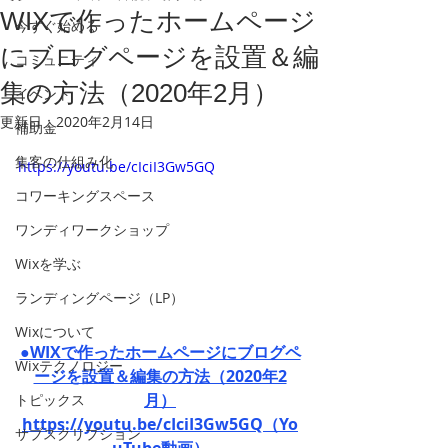
WIXで作ったホームページ
今すぐ始める
にブログページを設置＆編
コミュニティ
集の方法（2020年2月）
イベント
更新日：
2020年2月14日
補助金
集客の仕組み化
https://youtu.be/cIciI3Gw5GQ
コワーキングスペース
ワンディワークショップ
Wixを学ぶ
ランディングページ（LP）
Wixについて
●WIXで作ったホームページにブログペ
Wixテクノロジー
ージを設置＆編集の方法（2020年2
月）
トピックス
https://youtu.be/cIciI3Gw5GQ（Yo
サブスクリプション
uTube動画）