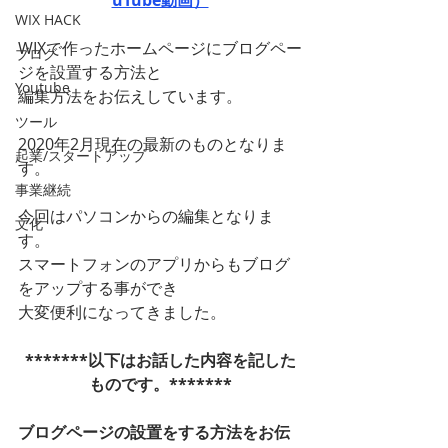
WIX HACK
WIXで作ったホームページにブログペー
ブログ
ジを設置する方法と
Youtube
編集方法をお伝えしています。
ツール
2020年2月現在の最新のものとなりま
起業/スタートアップ
す。
事業継続
今回はパソコンからの編集となりま
文化
す。
スマートフォンのアプリからもブログ
をアップする事ができ
大変便利になってきました。
*******以下はお話した内容を記した
ものです。*******
ブログページの設置をする方法をお伝